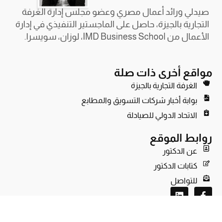
صيدلي ورائد أعمال مصري وعضو مجلس إدارة الغرفة
التجارية بالجيزة، حاصل على الماجستير التنفيذي في إدارة
الأعمال من IMD Business School، لوزان، سويسرا.
مواقع أخرى ذات صلة
الغرفة التجارية بالجيزة
بوابة أخبار شركات التسويق والمطابع
الاتحاد الدولي للصيادلة
روابط الموقع
عن الدكتور
كتابات الدكتور
للتواصل
L
F
i
a
n
c
k
e
© 2024 Dr Ashraf Kordy All rights Reserved.